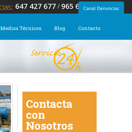
647 427 677
/
965 656 668
ias:
Canal Denuncias
Medios Técnicos
Blog
Contacto
Contacta
con
Nosotros