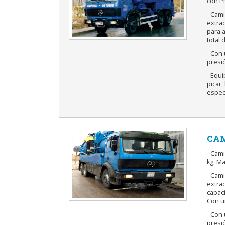
con P
- Cami
extrac
para a
total 
- Con
presió
- Equ
picar
especi
CAM
- Cam
kg, Ma
- Cami
extrac
capaci
Con un
- Con
presió