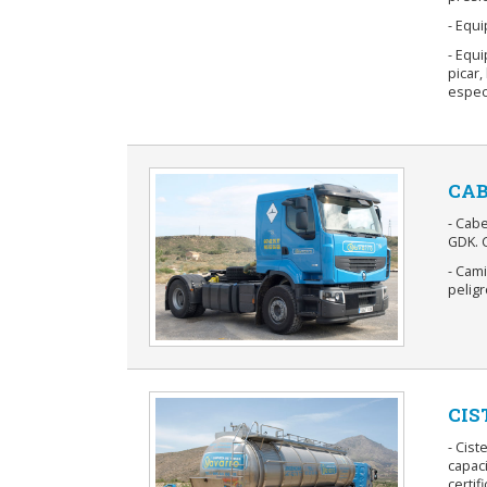
- Equi
- Equ
picar
especi
CAB
- Cabe
GDK. C
- Cami
peligr
CIS
- Cis
capaci
certif