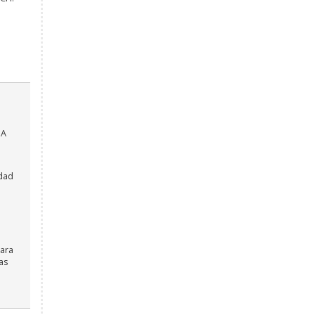
MA
idad
a
ara
as