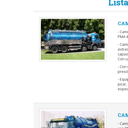
List
CAM
- Cami
PMA 4
- Cami
extrac
capaci
Con un
- Con
presió
- Equ
picar
especi
CAM
- Cam