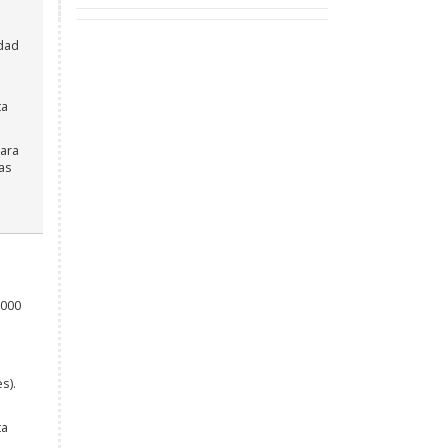
idad
ta
ara
as
.000
s).
ta