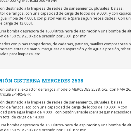
MA 24000 kg. Matricula 5007-BWN.
ón destinado a la limpieza de redes de saneamiento, pluviales, balsas,
tor de fangos, con una capacidad de carga de lodos de 9.000 l. y con capac
gua limpia de 4.000 l. con pistón variable (para según necesidades). Con un
de carga de 13.000 l.
 una bomba depresora de 1600 litros/hora de aspiración y una bomba de al
n de 150 cv. y 250 kg de presión por 300 l. por min.
ipados con piñas rompedoras, de cadenas, patines, matillos compresores p
, herramientas de mano, manguera de aspiración y de agua a presión, tober
ales para limpieza, etc.
IÓN CISTERNA MERCEDES 2538
ión cisterna, extractor de fangos, modelo MERCEDES 2538, 6X2. Con PMA 26
tricula E-1405-BFR
ón destinado a la limpieza de redes de saneamiento, pluviales, balsas,
tor de fangos, etc. con una capacidad de carga de lodos de 10.000 l. y con
dad para agua limpia de 4.000 l. con pistón variable (para según necesidade
 total de carga de 14.000 l.
 una bomba depresora de 1600 litros/hora de aspiración y una bomba de al
n de 150 cv. y 250 kg de presión por 300 l. por min.