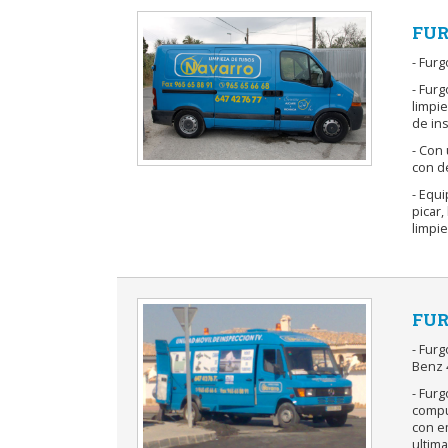
FUR
- Furg
- Fur
limpie
de ins
- Con 
con de
- Equ
picar
limpi
FUR
- Fur
Benz 
- Furg
compu
con em
ultim