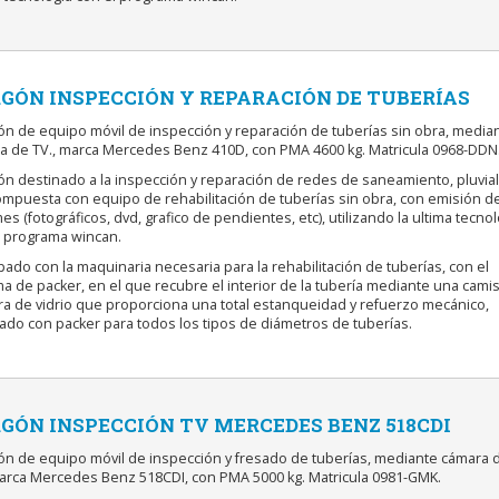
GÓN INSPECCIÓN Y REPARACIÓN DE TUBERÍAS
gón de equipo móvil de inspección y reparación de tuberías sin obra, media
a de TV., marca Mercedes Benz 410D, con PMA 4600 kg. Matricula 0968-DDN
ón destinado a la inspección y reparación de redes de saneamiento, pluvial
compuesta con equipo de rehabilitación de tuberías sin obra, con emisión d
es (fotográficos, dvd, grafico de pendientes, etc), utilizando la ultima tecnol
l programa wincan.
pado con la maquinaria necesaria para la rehabilitación de tuberías, con el
a de packer, en el que recubre el interior de la tubería mediante una cami
bra de vidrio que proporciona una total estanqueidad y refuerzo mecánico,
ado con packer para todos los tipos de diámetros de tuberías.
GÓN INSPECCIÓN TV MERCEDES BENZ 518CDI
gón de equipo móvil de inspección y fresado de tuberías, mediante cámara 
marca Mercedes Benz 518CDI, con PMA 5000 kg. Matricula 0981-GMK.