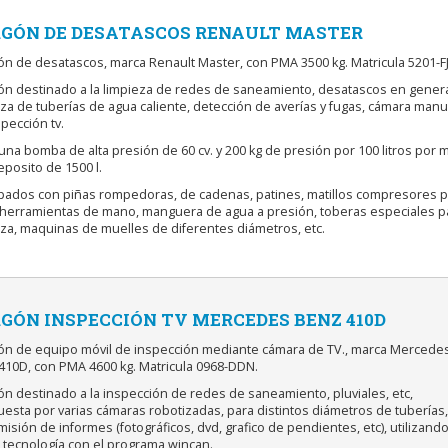
GÓN DE DESATASCOS RENAULT MASTER
ón de desatascos, marca Renault Master, con PMA 3500 kg. Matricula 5201-FJ
gón destinado a la limpieza de redes de saneamiento, desatascos en genera
za de tuberías de agua caliente, detección de averías y fugas, cámara manu
pección tv.
una bomba de alta presión de 60 cv. y 200 kg de presión por 100 litros por m
posito de 1500 l.
ipados con piñas rompedoras, de cadenas, patines, matillos compresores p
, herramientas de mano, manguera de agua a presión, toberas especiales p
eza, maquinas de muelles de diferentes diámetros, etc.
GÓN INSPECCIÓN TV MERCEDES BENZ 410D
gón de equipo móvil de inspección mediante cámara de TV., marca Mercede
410D, con PMA 4600 kg. Matricula 0968-DDN.
ón destinado a la inspección de redes de saneamiento, pluviales, etc,
esta por varias cámaras robotizadas, para distintos diámetros de tuberías,
isión de informes (fotográficos, dvd, grafico de pendientes, etc), utilizando
a tecnología con el programa wincan.