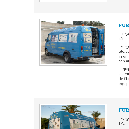
FUR
- Fur
cámar
- Furg
etc, 
inform
con e
- Equi
sistem
de fi
equip
FUR
- Fur
TV., 