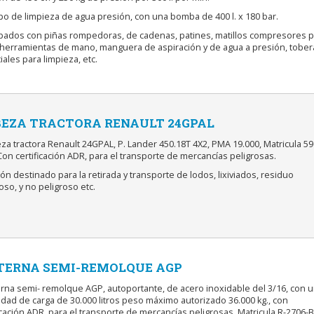
po de limpieza de agua presión, con una bomba de 400 l. x 180 bar.
ipados con piñas rompedoras, de cadenas, patines, matillos compresores p
, herramientas de mano, manguera de aspiración y de agua a presión, tober
ales para limpieza, etc.
EZA TRACTORA RENAULT 24GPAL
za tractora Renault 24GPAL, P. Lander 450.18T 4X2, PMA 19.000, Matricula 59
on certificación ADR, para el transporte de mercancías peligrosas.
ón destinado para la retirada y transporte de lodos, lixiviados, residuo
oso, y no peligroso etc.
TERNA SEMI-REMOLQUE AGP
terna semi- remolque AGP, autoportante, de acero inoxidable del 3/16, con 
dad de carga de 30.000 litros peso máximo autorizado 36.000 kg., con
icación ADR, para el transporte de mercancías peligrosas. Matricula R-2706-