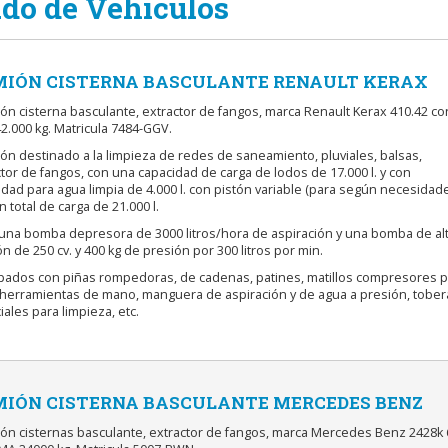
ado de Vehículos
IÓN CISTERNA BASCULANTE RENAULT KERAX
ón cisterna basculante, extractor de fangos, marca Renault Kerax 410.42 co
2.000 kg. Matricula 7484-GGV.
ón destinado a la limpieza de redes de saneamiento, pluviales, balsas,
tor de fangos, con una capacidad de carga de lodos de 17.000 l. y con
dad para agua limpia de 4.000 l. con pistón variable (para según necesidade
 total de carga de 21.000 l.
 una bomba depresora de 3000 litros/hora de aspiración y una bomba de al
n de 250 cv. y 400 kg de presión por 300 litros por min.
ipados con piñas rompedoras, de cadenas, patines, matillos compresores p
, herramientas de mano, manguera de aspiración y de agua a presión, tober
ales para limpieza, etc.
IÓN CISTERNA BASCULANTE MERCEDES BENZ
ión cisternas basculante, extractor de fangos, marca Mercedes Benz 2428k 