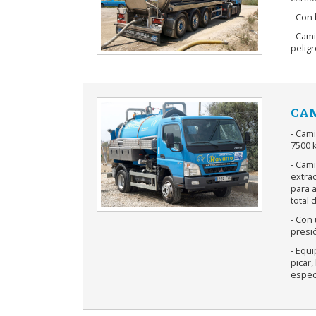
- Con 
- Cami
peligr
CAM
- Cam
7500 k
- Cami
extrac
para a
total 
- Con
presió
- Equ
picar
especi