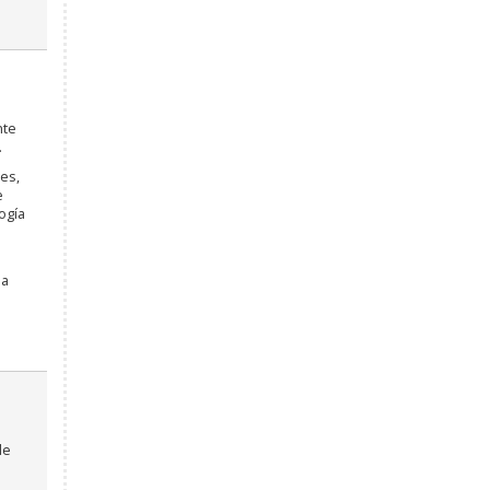
nte
.
es,
e
ogía
sa
de