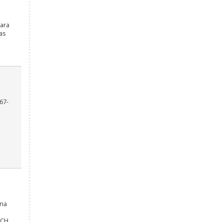
ara
as
67-
una
BCH.