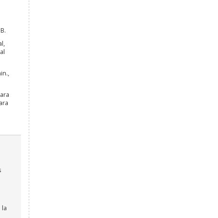
B.
l,
al
in.,
ara
ara
s
 la