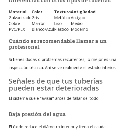
Diferencias con otros tipos de tuberías
Material
Color
Textura
Antigüedad
Galvanizado
Gris
Metálico
Antiguo
Cobre
Marrón
Liso
Medio
PVC/PEX
Blanco/Azul
Plástico
Moderno
Cuándo es recomendable llamar a un
profesional
Si tienes dudas o problemas recurrentes, lo mejor es una
inspección técnica. Ahí se ve realmente el estado interior.
Señales de que tus tuberías
pueden estar deterioradas
El sistema suele “avisar” antes de fallar del todo.
Baja presión del agua
El óxido reduce el diámetro interior y frena el caudal.