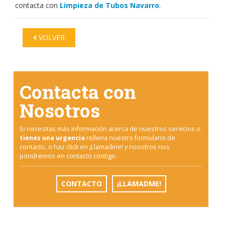
contacta con
Limpieza de Tubos Navarro
.
VOLVER
Contacta con
Nosotros
Si necesitas más información acerca de nuestros servicios o
tienes una urgencia
rellena nuestro formulario de
contacto, o haz click en ¡Llamadme! y nosotros nos
pondremos en contacto contigo.
CONTACTO
¡LLAMADME!