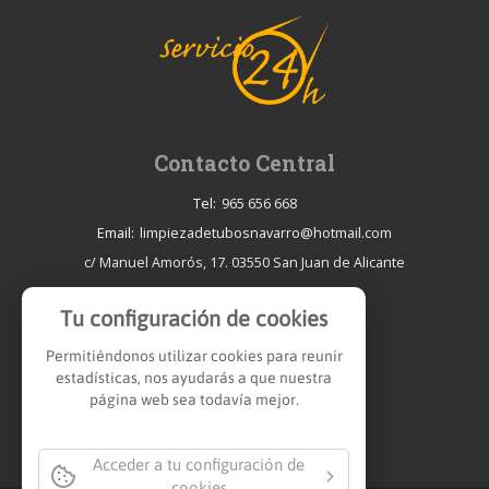
Contacto Central
Tel:
965 656 668
Email:
limpiezadetubosnavarro@hotmail.com
c/ Manuel Amorós, 17. 03550 San Juan de Alicante
Delegaciones
Tu configuración de cookies
Alcoy:
670 303 410
Permitiéndonos utilizar cookies para reunir
Elda:
670 303 410
estadísticas, nos ayudarás a que nuestra
página web sea todavía mejor.
Benidorm:
657 031 958
Torrevieja:
690 663 876
Elche:
690 663 876
Acceder a tu configuración de
cookies